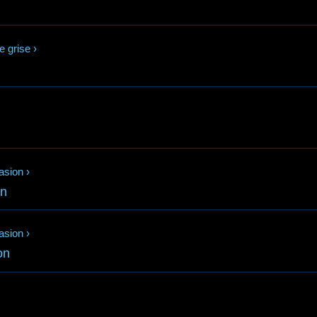
e grise
›
asion
›
on
asion
›
on