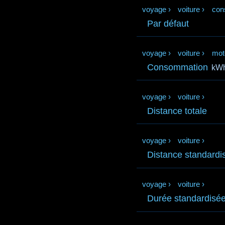
voyage
›
voiture
›
con
Par défaut
voyage
›
voiture
›
mot
Consommation
kWh
voyage
›
voiture
›
Distance totale
voyage
›
voiture
›
Distance standardi
voyage
›
voiture
›
Durée standardisé