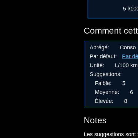
5 l/1
Comment cette
Abrégé
:
Conso
Par défaut
:
Par dé
Unité
:
L/100 km
Suggestions
:
Faible
:
5
Moyenne
:
6
Élevée
:
8
Notes
Les suggestions sont