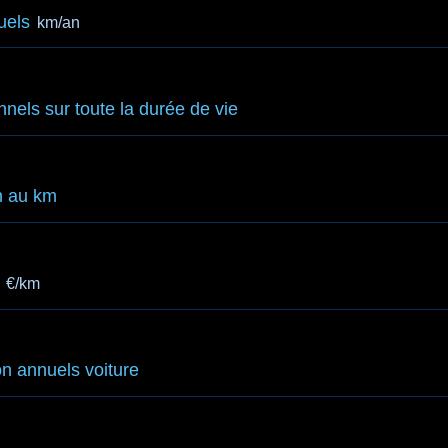
uels
km/an
nnels sur toute la durée de vie
n au km
€/km
n annuels voiture