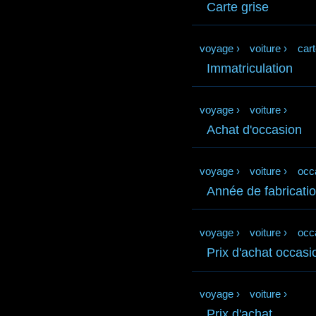
Carte grise
voyage
›
voiture
›
cart
Immatriculation
voyage
›
voiture
›
Achat d'occasion
voyage
›
voiture
›
occ
Année de fabricati
voyage
›
voiture
›
occ
Prix d'achat occasi
voyage
›
voiture
›
Prix d'achat