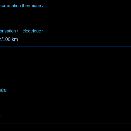
sommation thermique
›
orisation
›
électrique
›
/100 km
sée
e