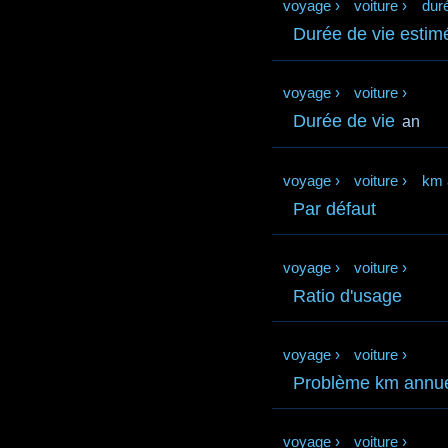
voyage
›
voiture
›
dur
Durée de vie estimé
voyage
›
voiture
›
Durée de vie
an
voyage
›
voiture
›
km 
Par défaut
voyage
›
voiture
›
Ratio d'usage
voyage
›
voiture
›
Problème km annu
voyage
›
voiture
›