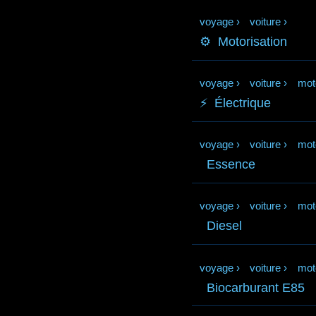
voyage
›
voiture
›
⚙️
Motorisation
voyage
›
voiture
›
mot
⚡️
Électrique
voyage
›
voiture
›
mot
Essence
voyage
›
voiture
›
mot
Diesel
voyage
›
voiture
›
mot
Biocarburant E85