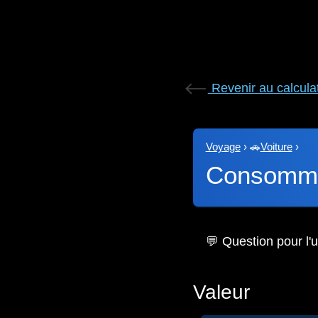
Revenir au calcula
Voyage
›
🚗
Voiture
›
Consomma
💬 Question pour l'ut
Valeur