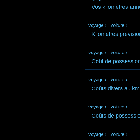
Vos kilomètres ann
voyage
›
voiture
›
Kilomètres prévisio
voyage
›
voiture
›
Coût de possessio
voyage
›
voiture
›
Coûts divers au km
voyage
›
voiture
›
Coûts de possessio
voyage
›
voiture
›