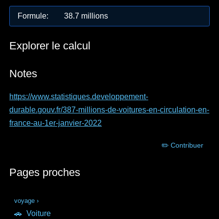
Formule
:
38.7 millions
Explorer le calcul
Notes
https://www.statistiques.developpement-
durable.gouv.fr/387-millions-de-voitures-en-circulation-en-
france-au-1er-janvier-2022
✏️ Contribuer
Pages proches
voyage
›
🚗
Voiture