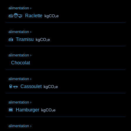
alimentation
›
🧀🧑‍🤝‍
Raclette
kgCO₂e
alimentation
›
🍰
Tiramisu
kgCO₂e
alimentation
›
Chocolat
alimentation
›
🥫🌭
Cassoulet
kgCO₂e
alimentation
›
🍔
Hamburger
kgCO₂e
alimentation
›