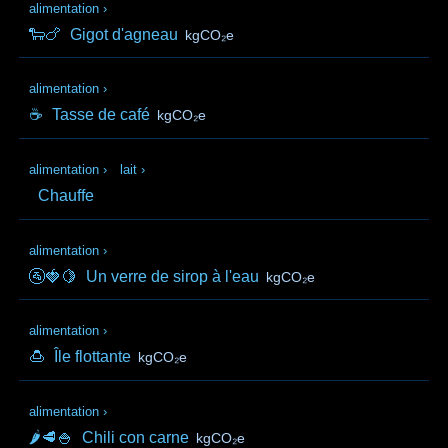
alimentation
›
🐑🍗
Gigot d'agneau
kgCO₂e
alimentation
›
☕
Tasse de café
kgCO₂e
alimentation
›
lait
›
Chauffe
alimentation
›
🚰🍓🍋
Un verre de sirop à l'eau
kgCO₂e
alimentation
›
🍮
Île flottante
kgCO₂e
alimentation
›
🌶️🥩🍚
Chili con carne
kgCO₂e