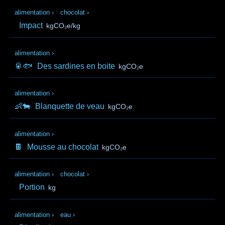
alimentation
›
chocolat
›
Impact
kgCO₂e/kg
alimentation
›
🥫🐟
Des sardines en boite
kgCO₂e
alimentation
›
👶🐄
Blanquette de veau
kgCO₂e
alimentation
›
🍫
Mousse au chocolat
kgCO₂e
alimentation
›
chocolat
›
Portion
kg
alimentation
›
eau
›