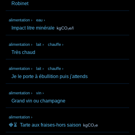
Robinet
alimentation
›
eau
›
Impact litre minérale
kgCO₂e/l
alimentation
›
lait
›
chauffe
›
Très chaud
alimentation
›
lait
›
chauffe
›
Je le porte à ébullition puis j'attends
alimentation
›
vin
›
Grand vin ou champagne
alimentation
›
🍓⏳
Tarte aux fraises-hors saison
kgCO₂e