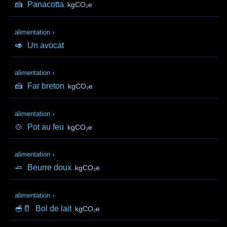
🍰
Panacotta
kgCO₂e
alimentation
›
🥑
Un avocat
alimentation
›
🍰
Far breton
kgCO₂e
alimentation
›
🍲
Pot au feu
kgCO₂e
alimentation
›
🧈
Beurre doux
kgCO₂e
alimentation
›
🥣🥛
Bol de lait
kgCO₂e