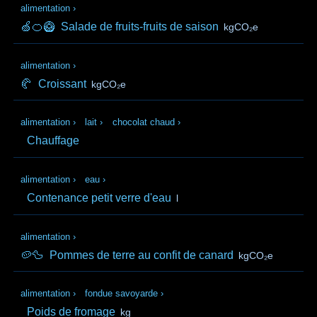
alimentation
›
🍏🍊🥝
Salade de fruits-fruits de saison
kgCO₂e
alimentation
›
🥐
Croissant
kgCO₂e
alimentation
›
lait
›
chocolat chaud
›
Chauffage
alimentation
›
eau
›
Contenance petit verre d'eau
l
alimentation
›
🥔🦆
Pommes de terre au confit de canard
kgCO₂e
alimentation
›
fondue savoyarde
›
Poids de fromage
kg