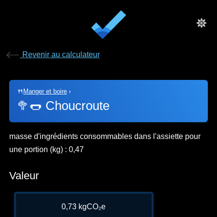
Revenir au calculateur
🍴
Manger et boire
›
🥦🌭
Choucroute
masse d'ingrédients consommables dans l'assiette pour
une portion (kg) : 0,47
Valeur
0,73 kgCO₂e