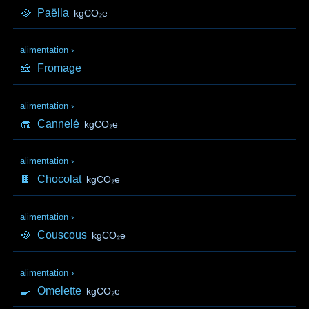
🥘
Paëlla
kgCO₂e
alimentation
›
🧀
Fromage
alimentation
›
🧁
Cannelé
kgCO₂e
alimentation
›
🍫
Chocolat
kgCO₂e
alimentation
›
🥘
Couscous
kgCO₂e
alimentation
›
🍳
Omelette
kgCO₂e