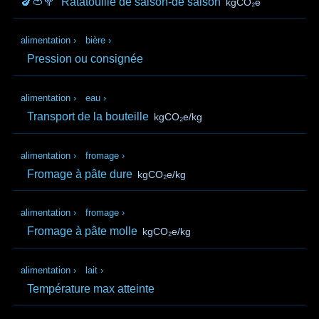
🍆🍅🥦
Ratatouille de saison-de saison
kgCO₂e
alimentation
›
bière
›
Pression ou consignée
alimentation
›
eau
›
Transport de la bouteille
kgCO₂e/kg
alimentation
›
fromage
›
Fromage à pâte dure
kgCO₂e/kg
alimentation
›
fromage
›
Fromage à pâte molle
kgCO₂e/kg
alimentation
›
lait
›
Température max atteinte