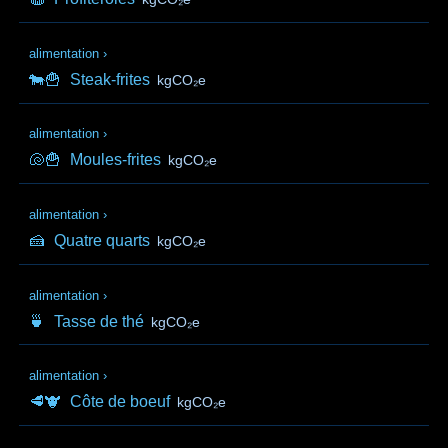
alimentation
›
🐄🍟
Steak-frites
kgCO₂e
alimentation
›
🐚🍟
Moules-frites
kgCO₂e
alimentation
›
🍰
Quatre quarts
kgCO₂e
alimentation
›
🍵
Tasse de thé
kgCO₂e
alimentation
›
🥩🐮
Côte de boeuf
kgCO₂e