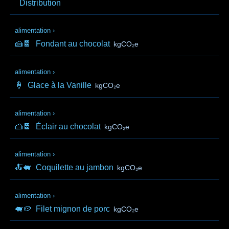
Distribution
alimentation
›
🍰🍫
Fondant au chocolat
kgCO₂e
alimentation
›
🍦
Glace à la Vanille
kgCO₂e
alimentation
›
🍰🍫
Éclair au chocolat
kgCO₂e
alimentation
›
🍝🐖
Coquilette au jambon
kgCO₂e
alimentation
›
🐖🥔
Filet mignon de porc
kgCO₂e