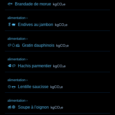
🐟
Brandade de morue
kgCO₂e
alimentation
›
🥬🐖
Endives au jambon
kgCO₂e
alimentation
›
🥔🥚🧀
Gratin dauphinois
kgCO₂e
alimentation
›
🥩🥔
Hachis parmentier
kgCO₂e
alimentation
›
🍲🌭
Lentille saucisse
kgCO₂e
alimentation
›
🥣🧅
Soupe à l'oignon
kgCO₂e