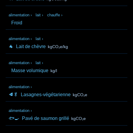
alimentation
›
lait
›
chauffe
›
Froid
alimentation
›
lait
›
🐐
Lait de chèvre
kgCO₂e/kg
alimentation
›
lait
›
Masse volumique
kg/l
alimentation
›
🥩🥬
Lasagnes-végétarienne
kgCO₂e
alimentation
›
🐟🍳
Pavé de saumon grillé
kgCO₂e