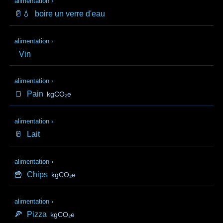
alimentation
›
🥛💧
boire un verre d'eau
alimentation
›
Vin
alimentation
›
🍞
Pain
kgCO₂e
alimentation
›
🥛
Lait
alimentation
›
🍟
Chips
kgCO₂e
alimentation
›
🍕
Pizza
kgCO₂e