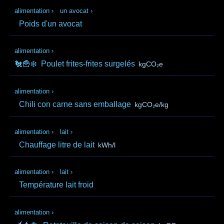
alimentation
›
un avocat
›
Poids d'un avocat
alimentation
›
🐔🍟❄️
Poulet frites-frites surgelés
kgCO₂e
alimentation
›
Chili con carne sans emballage
kgCO₂e/kg
alimentation
›
lait
›
Chauffage litre de lait
kWh/l
alimentation
›
lait
›
Température lait froid
alimentation
›