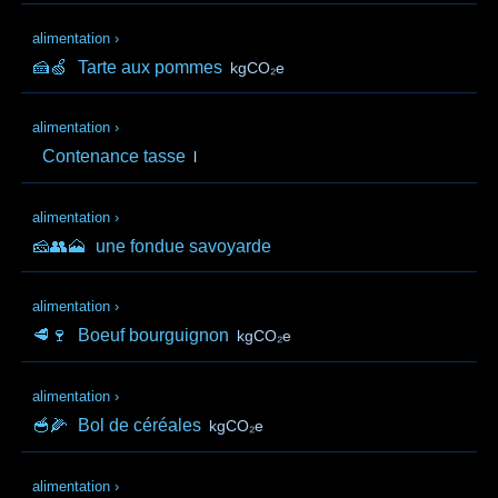
alimentation
›
🍰🍏
Tarte aux pommes
kgCO₂e
alimentation
›
Contenance tasse
l
alimentation
›
🧀👥🗻
une fondue savoyarde
alimentation
›
🥩🍷
Boeuf bourguignon
kgCO₂e
alimentation
›
🥣🌽
Bol de céréales
kgCO₂e
alimentation
›