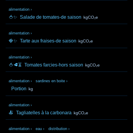
alimentation
›
🍅✨
Salade de tomates-de saison
kgCO₂e
alimentation
›
🍓✨
Tarte aux fraises-de saison
kgCO₂e
alimentation
›
🍅🥩⏳
Tomates farcies-hors saison
kgCO₂e
alimentation
›
sardines en boite
›
Portion
kg
alimentation
›
🍝
Tagliatelles à la carbonara
kgCO₂e
alimentation
›
eau
›
distribution
›