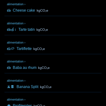
alimentation
›
🍰
Cheese cake
kgCO₂e
alimentation
›
🍰🍏↕️
Tarte tatin
kgCO₂e
alimentation
›
🧀🥔
Tartiflette
kgCO₂e
alimentation
›
🍰
Baba au rhum
kgCO₂e
alimentation
›
🍌🍫
Banana Split
kgCO₂e
alimentation
›
🧁
Profiteroles
kgCO₂e