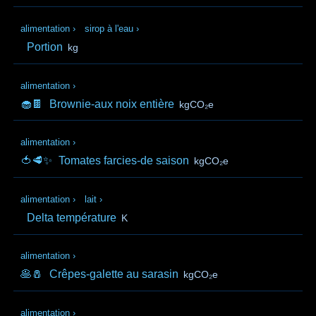
alimentation
›
sirop à l'eau
›
Portion
kg
alimentation
›
🧁🍫
Brownie-aux noix entière
kgCO₂e
alimentation
›
🍅🥩✨
Tomates farcies-de saison
kgCO₂e
alimentation
›
lait
›
Delta température
K
alimentation
›
🥞🧂
Crêpes-galette au sarasin
kgCO₂e
alimentation
›