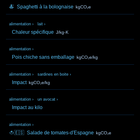
🍝
Spaghetti à la bolognaise
kgCO₂e
alimentation
›
lait
›
Chaleur spécifique
J/kg-K
alimentation
›
Pois chiche sans emballage
kgCO₂e/kg
alimentation
›
sardines en boite
›
Impact
kgCO₂e/kg
alimentation
›
un avocat
›
Impact au kilo
alimentation
›
🍅🇪🇸
Salade de tomates-d'Espagne
kgCO₂e