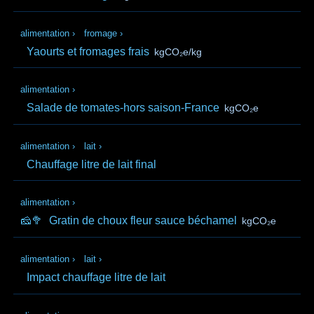
alimentation
›
fromage
›
Yaourts et fromages frais
kgCO₂e/kg
alimentation
›
Salade de tomates-hors saison-France
kgCO₂e
alimentation
›
lait
›
Chauffage litre de lait final
alimentation
›
🧀🥦
Gratin de choux fleur sauce béchamel
kgCO₂e
alimentation
›
lait
›
Impact chauffage litre de lait