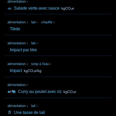
alimentation
›
🥗
Salade verte-avec sauce
kgCO₂e
alimentation
›
lait
›
chauffe
›
Tiède
alimentation
›
lait
›
Impact par litre
alimentation
›
sirop à l'eau
›
Impact
kgCO₂e/kg
alimentation
›
🍛🐔
Curry au poulet avec riz
kgCO₂e
alimentation
›
lait
›
🥛
Une tasse de lait