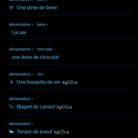
🍺
Une pinte de bière
alimentation
›
bière
›
Locale
alimentation
›
chocolat
›
une dose de chocolat
alimentation
›
vin
›
🍷
Une bouteille de vin
kgCO₂e
alimentation
›
🦆
Magret de canard
kgCO₂e
alimentation
›
🐄
Tartare de boeuf
kgCO₂e