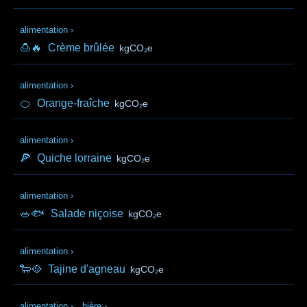
alimentation
›
🍮🔥
Crème brûlée
kgCO₂e
alimentation
›
🍊
Orange-fraîche
kgCO₂e
alimentation
›
🍕
Quiche lorraine
kgCO₂e
alimentation
›
🥗🐟
Salade niçoise
kgCO₂e
alimentation
›
🐑🥘
Tajine d'agneau
kgCO₂e
alimentation
›
bière
›