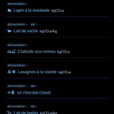
alimentation
›
🐇
Lapin à la moutarde
kgCO₂e
alimentation
›
lait
›
🐄
Lait de vache
kgCO₂e/kg
alimentation
›
🍰🍒
Clafoutis aux cerises
kgCO₂e
alimentation
›
🍝🥩
Lasagnes-à la viande
kgCO₂e
alimentation
›
lait
›
☕🍫
un chocolat chaud
alimentation
›
lait
›
🐑
Lait de brebis
kgCO₂e/kg