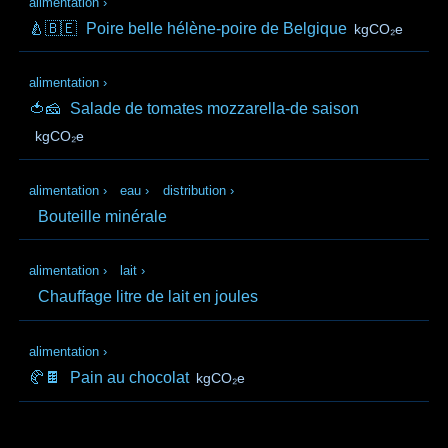
alimentation
›
🍐🇧🇪
Poire belle hélène-poire de Belgique
kgCO₂e
alimentation
›
🍅🧀
Salade de tomates mozzarella-de saison
kgCO₂e
alimentation
›
eau
›
distribution
›
Bouteille minérale
alimentation
›
lait
›
Chauffage litre de lait en joules
alimentation
›
🥐🍫
Pain au chocolat
kgCO₂e