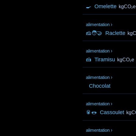
🍳
Omelette
kgCO₂e
alimentation
›
🧀🧑‍🤝‍
Raclette
kg
alimentation
›
🍰
Tiramisu
kgCO₂e
alimentation
›
Chocolat
alimentation
›
🥫🌭
Cassoulet
kgC
alimentation
›