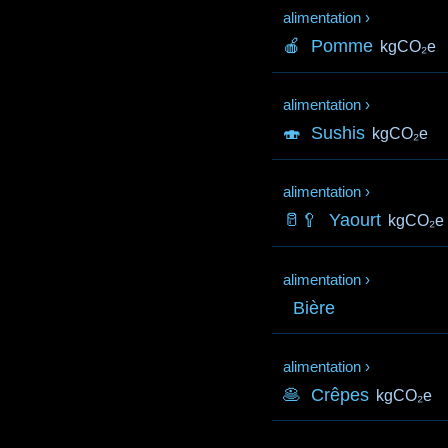
alimentation
›
🍎
Pomme
kgCO₂e
alimentation
›
🍣
Sushis
kgCO₂e
alimentation
›
🥛🥄
Yaourt
kgCO₂e
alimentation
›
Bière
alimentation
›
🥞
Crêpes
kgCO₂e