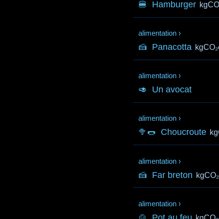
🍔
Hamburger
kgCO
alimentation
›
🍰
Panacotta
kgCO₂
alimentation
›
🥑
Un avocat
alimentation
›
🥦🌭
Choucroute
kg
alimentation
›
🍰
Far breton
kgCO₂
alimentation
›
🍲
Pot au feu
kgCO₂