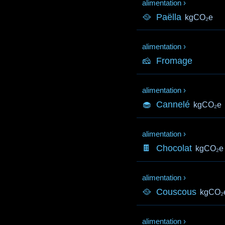
alimentation
›
🥘
Paëlla
kgCO₂e
alimentation
›
🧀
Fromage
alimentation
›
🧁
Cannelé
kgCO₂e
alimentation
›
🍫
Chocolat
kgCO₂e
alimentation
›
🥘
Couscous
kgCO₂
alimentation
›