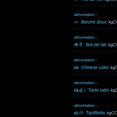
alimentation
›
🧈
Beurre doux
kgC
alimentation
›
🥣🥛
Bol de lait
kgC
alimentation
›
🍰
Cheese cake
kg
alimentation
›
🍰🍏↕️
Tarte tatin
kg
alimentation
›
🧀🥔
Tartiflette
kgCO