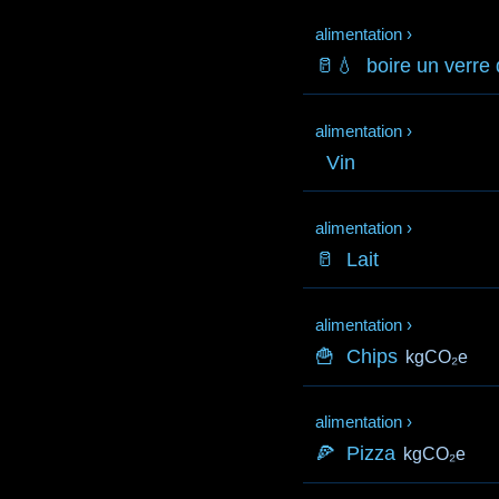
alimentation
›
🥛💧
boire un verre
alimentation
›
Vin
alimentation
›
🥛
Lait
alimentation
›
🍟
Chips
kgCO₂e
alimentation
›
🍕
Pizza
kgCO₂e