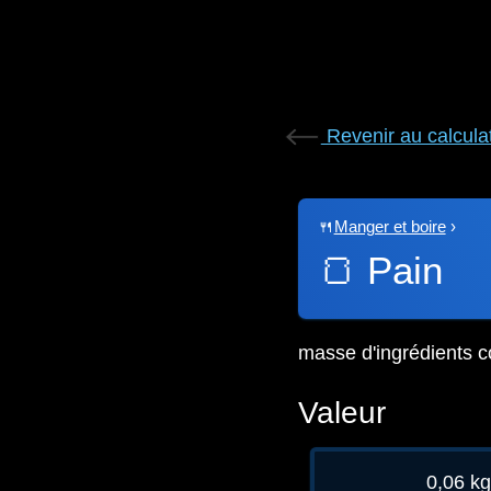
Revenir au calcula
🍴
Manger et boire
›
🍞
Pain
masse d'ingrédients c
Valeur
0,06 k