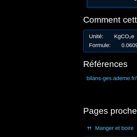
Comment cette
Unité
:
KgCO₂e
Formule
:
0.060
Références
bilans-ges.ademe.fr
/
Pages proche
🍴
Manger et boire