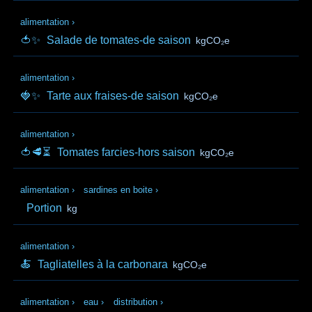
alimentation
›
🍅✨
Salade de tomates-de saison
kgCO₂e
alimentation
›
🍓✨
Tarte aux fraises-de saison
kgCO₂e
alimentation
›
🍅🥩⏳
Tomates farcies-hors saison
kgCO₂e
alimentation
›
sardines en boite
›
Portion
kg
alimentation
›
🍝
Tagliatelles à la carbonara
kgCO₂e
alimentation
›
eau
›
distribution
›