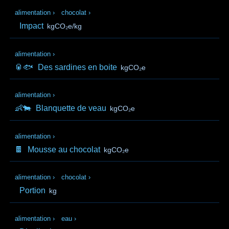
alimentation
›
chocolat
›
Impact
kgCO₂e/kg
alimentation
›
🥫🐟
Des sardines en boite
kgCO₂e
alimentation
›
👶🐄
Blanquette de veau
kgCO₂e
alimentation
›
🍫
Mousse au chocolat
kgCO₂e
alimentation
›
chocolat
›
Portion
kg
alimentation
›
eau
›