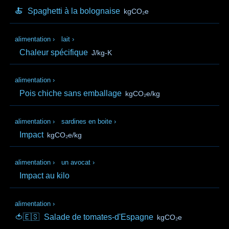
🍝
Spaghetti à la bolognaise
kgCO₂e
alimentation
›
lait
›
Chaleur spécifique
J/kg-K
alimentation
›
Pois chiche sans emballage
kgCO₂e/kg
alimentation
›
sardines en boite
›
Impact
kgCO₂e/kg
alimentation
›
un avocat
›
Impact au kilo
alimentation
›
🍅🇪🇸
Salade de tomates-d'Espagne
kgCO₂e