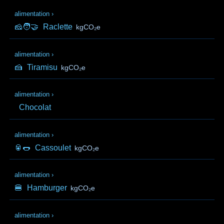
alimentation
›
🧀🧑‍🤝‍
Raclette
kgCO₂e
alimentation
›
🍰
Tiramisu
kgCO₂e
alimentation
›
Chocolat
alimentation
›
🥫🌭
Cassoulet
kgCO₂e
alimentation
›
🍔
Hamburger
kgCO₂e
alimentation
›