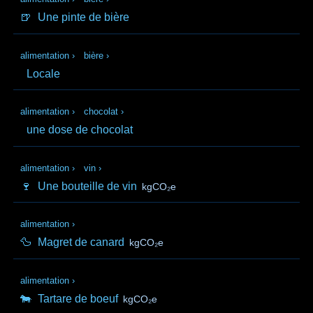
🍺
Une pinte de bière
alimentation
›
bière
›
Locale
alimentation
›
chocolat
›
une dose de chocolat
alimentation
›
vin
›
🍷
Une bouteille de vin
kgCO₂e
alimentation
›
🦆
Magret de canard
kgCO₂e
alimentation
›
🐄
Tartare de boeuf
kgCO₂e