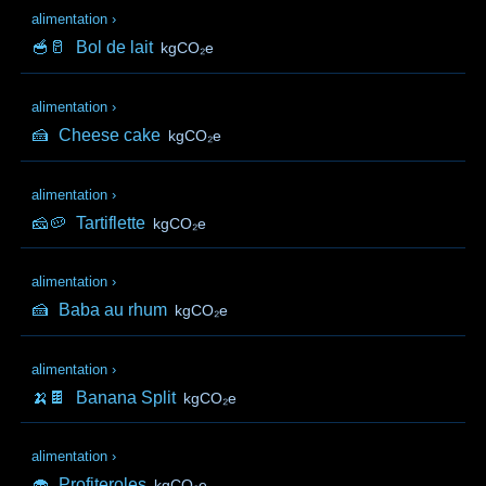
alimentation
›
🥣🥛
Bol de lait
kgCO₂e
alimentation
›
🍰
Cheese cake
kgCO₂e
alimentation
›
🧀🥔
Tartiflette
kgCO₂e
alimentation
›
🍰
Baba au rhum
kgCO₂e
alimentation
›
🍌🍫
Banana Split
kgCO₂e
alimentation
›
🧁
Profiteroles
kgCO₂e