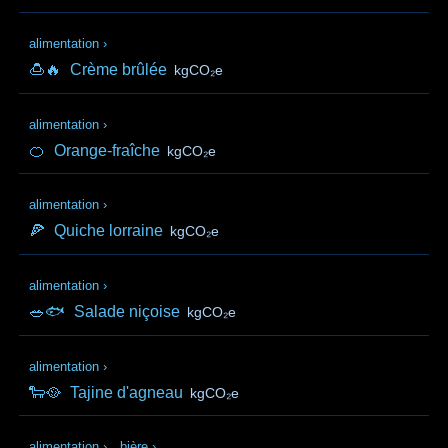
alimentation
›
🍮🔥
Crème brûlée
kgCO₂e
alimentation
›
🍊
Orange-fraîche
kgCO₂e
alimentation
›
🍕
Quiche lorraine
kgCO₂e
alimentation
›
🥗🐟
Salade niçoise
kgCO₂e
alimentation
›
🐑🥘
Tajine d'agneau
kgCO₂e
alimentation
›
bière
›