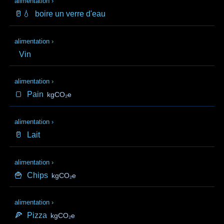
alimentation
›
🥛💧
boire un verre d'eau
alimentation
›
Vin
alimentation
›
🍞
Pain
kgCO₂e
alimentation
›
🥛
Lait
alimentation
›
🍟
Chips
kgCO₂e
alimentation
›
🍕
Pizza
kgCO₂e