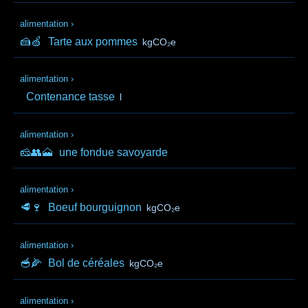
alimentation
›
🍰🍏
Tarte aux pommes
kgCO₂e
alimentation
›
Contenance tasse
l
alimentation
›
🧀👥🗻
une fondue savoyarde
alimentation
›
🥩🍷
Boeuf bourguignon
kgCO₂e
alimentation
›
🥣🌽
Bol de céréales
kgCO₂e
alimentation
›