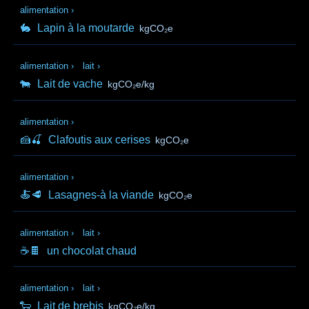
alimentation
›
🐇
Lapin à la moutarde
kgCO₂e
alimentation
›
lait
›
🐄
Lait de vache
kgCO₂e/kg
alimentation
›
🍰🍒
Clafoutis aux cerises
kgCO₂e
alimentation
›
🍝🥩
Lasagnes-à la viande
kgCO₂e
alimentation
›
lait
›
☕🍫
un chocolat chaud
alimentation
›
lait
›
🐑
Lait de brebis
kgCO₂e/kg