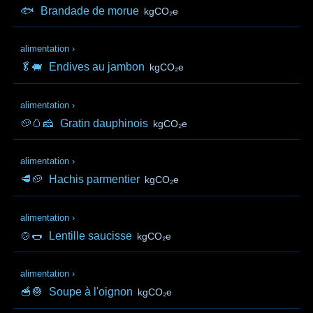
🐟
Brandade de morue
kgCO₂e
alimentation
›
🥬🐖
Endives au jambon
kgCO₂e
alimentation
›
🥔🥚🧀
Gratin dauphinois
kgCO₂e
alimentation
›
🥩🥔
Hachis parmentier
kgCO₂e
alimentation
›
🍲🌭
Lentille saucisse
kgCO₂e
alimentation
›
🥣🧅
Soupe à l'oignon
kgCO₂e