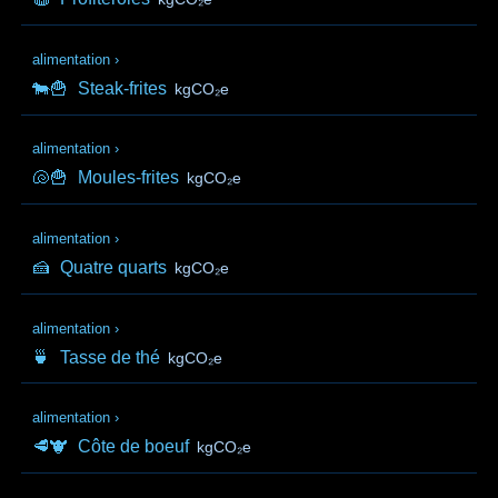
alimentation
›
🐄🍟
Steak-frites
kgCO₂e
alimentation
›
🐚🍟
Moules-frites
kgCO₂e
alimentation
›
🍰
Quatre quarts
kgCO₂e
alimentation
›
🍵
Tasse de thé
kgCO₂e
alimentation
›
🥩🐮
Côte de boeuf
kgCO₂e