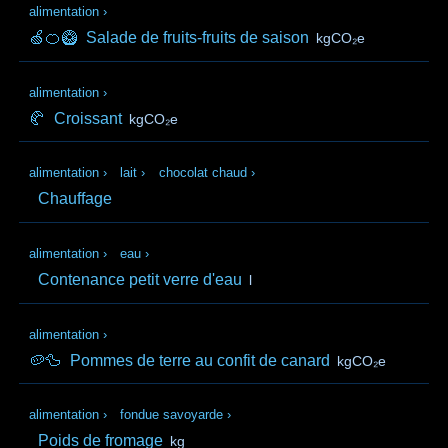
alimentation
›
🍏🍊🥝
Salade de fruits-fruits de saison
kgCO₂e
alimentation
›
🥐
Croissant
kgCO₂e
alimentation
›
lait
›
chocolat chaud
›
Chauffage
alimentation
›
eau
›
Contenance petit verre d'eau
l
alimentation
›
🥔🦆
Pommes de terre au confit de canard
kgCO₂e
alimentation
›
fondue savoyarde
›
Poids de fromage
kg