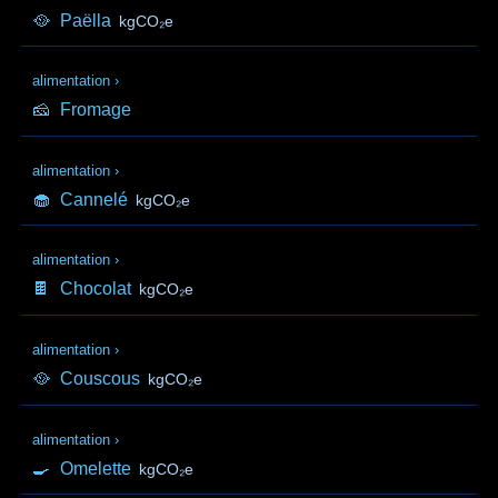
🥘
Paëlla
kgCO₂e
alimentation
›
🧀
Fromage
alimentation
›
🧁
Cannelé
kgCO₂e
alimentation
›
🍫
Chocolat
kgCO₂e
alimentation
›
🥘
Couscous
kgCO₂e
alimentation
›
🍳
Omelette
kgCO₂e