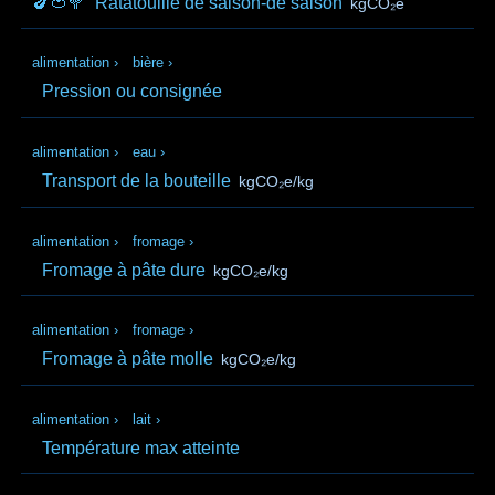
🍆🍅🥦
Ratatouille de saison-de saison
kgCO₂e
alimentation
›
bière
›
Pression ou consignée
alimentation
›
eau
›
Transport de la bouteille
kgCO₂e/kg
alimentation
›
fromage
›
Fromage à pâte dure
kgCO₂e/kg
alimentation
›
fromage
›
Fromage à pâte molle
kgCO₂e/kg
alimentation
›
lait
›
Température max atteinte