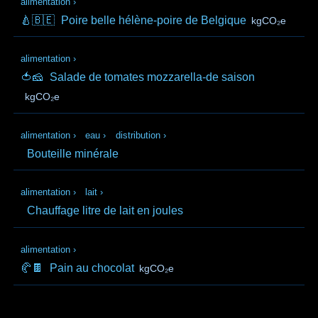
alimentation
›
🍐🇧🇪
Poire belle hélène-poire de Belgique
kgCO₂e
alimentation
›
🍅🧀
Salade de tomates mozzarella-de saison
kgCO₂e
alimentation
›
eau
›
distribution
›
Bouteille minérale
alimentation
›
lait
›
Chauffage litre de lait en joules
alimentation
›
🥐🍫
Pain au chocolat
kgCO₂e