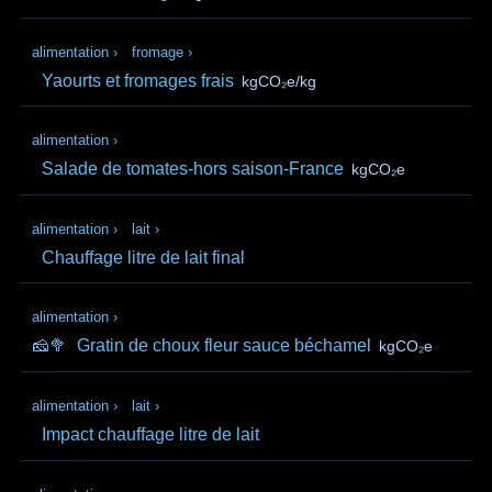
alimentation
›
fromage
›
Yaourts et fromages frais
kgCO₂e/kg
alimentation
›
Salade de tomates-hors saison-France
kgCO₂e
alimentation
›
lait
›
Chauffage litre de lait final
alimentation
›
🧀🥦
Gratin de choux fleur sauce béchamel
kgCO₂e
alimentation
›
lait
›
Impact chauffage litre de lait