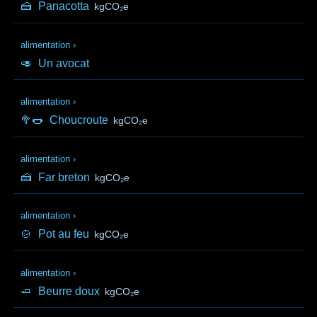
🍰
Panacotta
kgCO₂e
alimentation
›
🥑
Un avocat
alimentation
›
🥦🌭
Choucroute
kgCO₂e
alimentation
›
🍰
Far breton
kgCO₂e
alimentation
›
🍲
Pot au feu
kgCO₂e
alimentation
›
🧈
Beurre doux
kgCO₂e