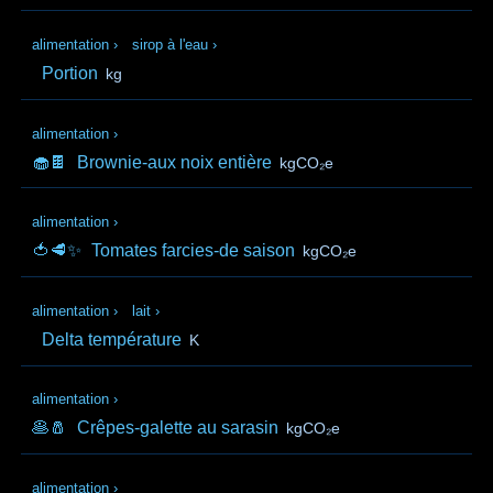
alimentation
›
sirop à l'eau
›
Portion
kg
alimentation
›
🧁🍫
Brownie-aux noix entière
kgCO₂e
alimentation
›
🍅🥩✨
Tomates farcies-de saison
kgCO₂e
alimentation
›
lait
›
Delta température
K
alimentation
›
🥞🧂
Crêpes-galette au sarasin
kgCO₂e
alimentation
›