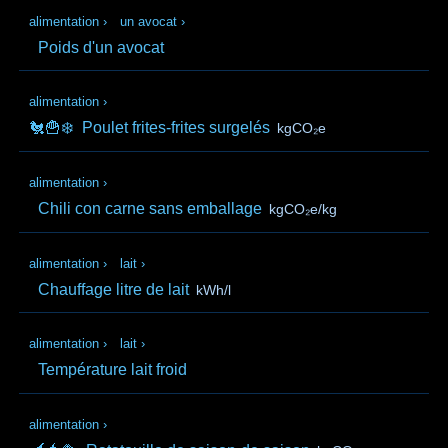
alimentation
›
un avocat
›
Poids d'un avocat
alimentation
›
🐔🍟❄️
Poulet frites-frites surgelés
kgCO₂e
alimentation
›
Chili con carne sans emballage
kgCO₂e/kg
alimentation
›
lait
›
Chauffage litre de lait
kWh/l
alimentation
›
lait
›
Température lait froid
alimentation
›