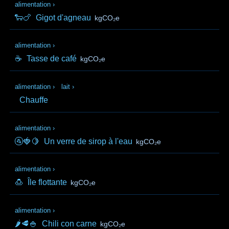
alimentation
›
🐑🍗
Gigot d'agneau
kgCO₂e
alimentation
›
☕
Tasse de café
kgCO₂e
alimentation
›
lait
›
Chauffe
alimentation
›
🚰🍓🍋
Un verre de sirop à l'eau
kgCO₂e
alimentation
›
🍮
Île flottante
kgCO₂e
alimentation
›
🌶️🥩🍚
Chili con carne
kgCO₂e