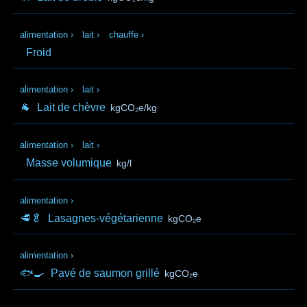
alimentation
›
lait
›
chauffe
›
Froid
alimentation
›
lait
›
🐐
Lait de chèvre
kgCO₂e/kg
alimentation
›
lait
›
Masse volumique
kg/l
alimentation
›
🥩🥬
Lasagnes-végétarienne
kgCO₂e
alimentation
›
🐟🍳
Pavé de saumon grillé
kgCO₂e