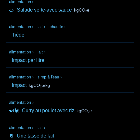
alimentation
›
🥗
Salade verte-avec sauce
kgCO₂e
alimentation
›
lait
›
chauffe
›
Tiède
alimentation
›
lait
›
Impact par litre
alimentation
›
sirop à l'eau
›
Impact
kgCO₂e/kg
alimentation
›
🍛🐔
Curry au poulet avec riz
kgCO₂e
alimentation
›
lait
›
🥛
Une tasse de lait