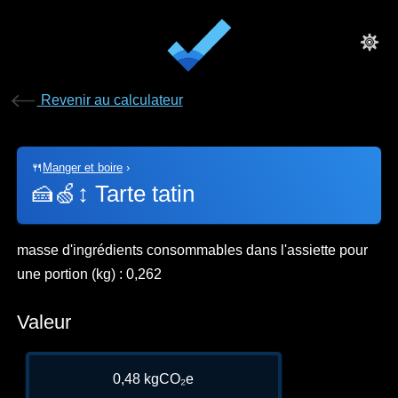
Revenir au calculateur
🍴
Manger et boire
›
🍰🍏↕️
Tarte tatin
masse d'ingrédients consommables dans l'assiette pour
une portion (kg) : 0,262
Valeur
0,48 kgCO₂e