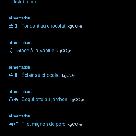
Distribution
alimentation
›
🍰🍫
Fondant au chocolat
kgCO₂e
alimentation
›
🍦
Glace à la Vanille
kgCO₂e
alimentation
›
🍰🍫
Éclair au chocolat
kgCO₂e
alimentation
›
🍝🐖
Coquilette au jambon
kgCO₂e
alimentation
›
🐖🥔
Filet mignon de porc
kgCO₂e