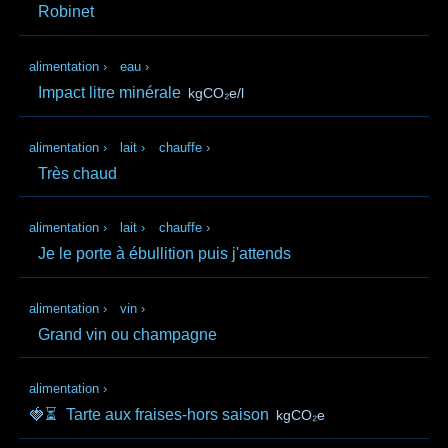
Robinet
alimentation
›
eau
›
Impact litre minérale
kgCO₂e/l
alimentation
›
lait
›
chauffe
›
Très chaud
alimentation
›
lait
›
chauffe
›
Je le porte à ébullition puis j'attends
alimentation
›
vin
›
Grand vin ou champagne
alimentation
›
🍓⏳
Tarte aux fraises-hors saison
kgCO₂e