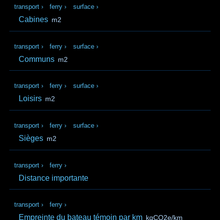
transport
›
ferry
›
surface
›
Cabines
m2
transport
›
ferry
›
surface
›
Communs
m2
transport
›
ferry
›
surface
›
Loisirs
m2
transport
›
ferry
›
surface
›
Sièges
m2
transport
›
ferry
›
Distance importante
transport
›
ferry
›
Empreinte du bateau témoin par km
kgCO2e/km