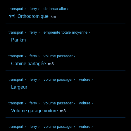
transport
›
ferry
›
distance aller
›
🗺️
Orthodromique
km
transport
›
ferry
›
empreinte totale moyenne
›
Par km
transport
›
ferry
›
volume passager
›
Cabine partagée
m3
transport
›
ferry
›
volume passager
›
voiture
›
Largeur
transport
›
ferry
›
volume passager
›
voiture
›
Volume garage voiture
m3
transport
›
ferry
›
volume passager
›
voiture
›