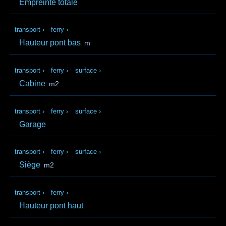
Empreinte totale
transport
›
ferry
›
Hauteur pont bas
m
transport
›
ferry
›
surface
›
Cabine
m2
transport
›
ferry
›
surface
›
Garage
transport
›
ferry
›
surface
›
Siège
m2
transport
›
ferry
›
Hauteur pont haut