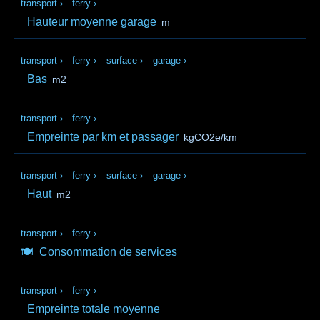
transport
›
ferry
›
Hauteur moyenne garage
m
transport
›
ferry
›
surface
›
garage
›
Bas
m2
transport
›
ferry
›
Empreinte par km et passager
kgCO2e/km
transport
›
ferry
›
surface
›
garage
›
Haut
m2
transport
›
ferry
›
🍽️
Consommation de services
transport
›
ferry
›
Empreinte totale moyenne