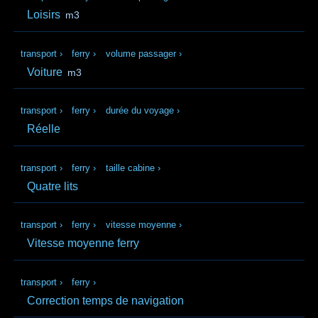
Loisirs
m3
transport
›
ferry
›
volume passager
›
Voiture
m3
transport
›
ferry
›
durée du voyage
›
Réelle
transport
›
ferry
›
taille cabine
›
Quatre lits
transport
›
ferry
›
vitesse moyenne
›
Vitesse moyenne ferry
transport
›
ferry
›
Correction temps de navigation