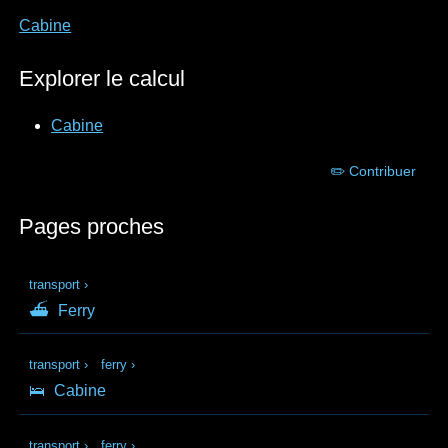
Cabine
Explorer le calcul
Cabine
✏️ Contribuer
Pages proches
transport
›
⛴
Ferry
transport
›
ferry
›
🛌
Cabine
transport
›
ferry
›