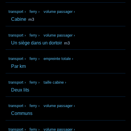
transport
›
ferry
›
volume passager
›
Cabine
m3
transport
›
ferry
›
volume passager
›
Un siège dans un dortoir
m3
transport
›
ferry
›
empreinte totale
›
Par km
transport
›
ferry
›
taille cabine
›
Deux lits
transport
›
ferry
›
volume passager
›
Communs
transport
›
ferry
›
volume passager
›