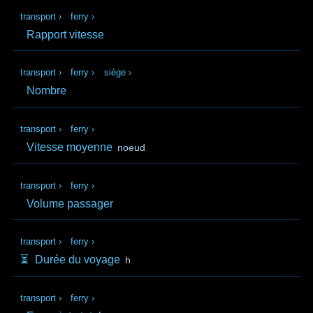
transport
›
ferry
›
Rapport vitesse
transport
›
ferry
›
siège
›
Nombre
transport
›
ferry
›
Vitesse moyenne
noeud
transport
›
ferry
›
Volume passager
transport
›
ferry
›
⏳️
Durée du voyage
h
transport
›
ferry
›