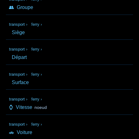
👥
Groupe
transport
›
ferry
›
Siège
transport
›
ferry
›
Départ
transport
›
ferry
›
Surface
transport
›
ferry
›
⌚
Vitesse
noeud
transport
›
ferry
›
🚗
Voiture