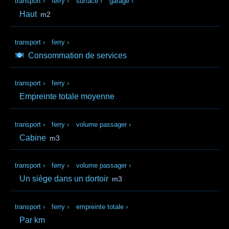
transport
›
ferry
›
surface
›
garage
›
Haut
m2
transport
›
ferry
›
🍽️
Consommation de services
transport
›
ferry
›
Empreinte totale moyenne
transport
›
ferry
›
volume passager
›
Cabine
m3
transport
›
ferry
›
volume passager
›
Un siège dans un dortoir
m3
transport
›
ferry
›
empreinte totale
›
Par km