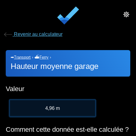
Revenir au calculateur
➡
Transport
›
⛴
Ferry
›
Hauteur moyenne garage
Valeur
4,96 m
Comment cette donnée est-elle calculée ?