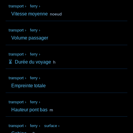
transport
›
ferry
›
Vitesse moyenne
noeud
transport
›
ferry
›
Volume passager
transport
›
ferry
›
⏳️
Durée du voyage
h
transport
›
ferry
›
Empreinte totale
transport
›
ferry
›
Hauteur pont bas
m
transport
›
ferry
›
surface
›