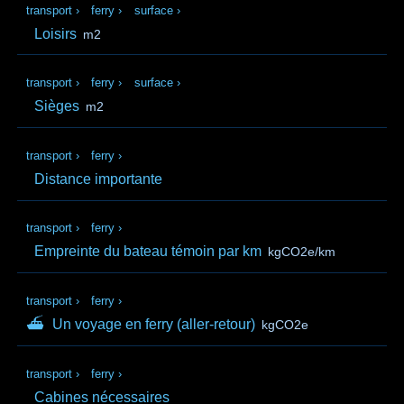
transport
›
ferry
›
surface
›
Loisirs
m2
transport
›
ferry
›
surface
›
Sièges
m2
transport
›
ferry
›
Distance importante
transport
›
ferry
›
Empreinte du bateau témoin par km
kgCO2e/km
transport
›
ferry
›
⛴
Un voyage en ferry (aller‑retour)
kgCO2e
transport
›
ferry
›
Cabines nécessaires