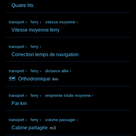
Quatre lits
transport
›
ferry
›
vitesse moyenne
›
Vitesse moyenne ferry
transport
›
ferry
›
Correction temps de navigation
transport
›
ferry
›
distance aller
›
🗺️
Orthodromique
km
transport
›
ferry
›
empreinte totale moyenne
›
Par km
transport
›
ferry
›
volume passager
›
Cabine partagée
m3