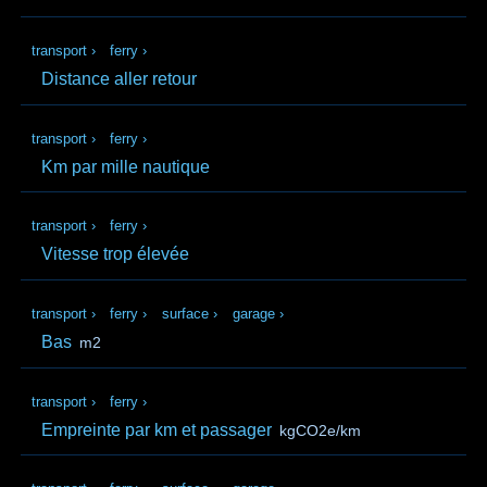
transport
›
ferry
›
Distance aller retour
transport
›
ferry
›
Km par mille nautique
transport
›
ferry
›
Vitesse trop élevée
transport
›
ferry
›
surface
›
garage
›
Bas
m2
transport
›
ferry
›
Empreinte par km et passager
kgCO2e/km