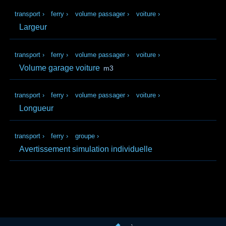
transport
›
ferry
›
volume passager
›
voiture
›
Largeur
transport
›
ferry
›
volume passager
›
voiture
›
Volume garage voiture
m3
transport
›
ferry
›
volume passager
›
voiture
›
Longueur
transport
›
ferry
›
groupe
›
Avertissement simulation individuelle