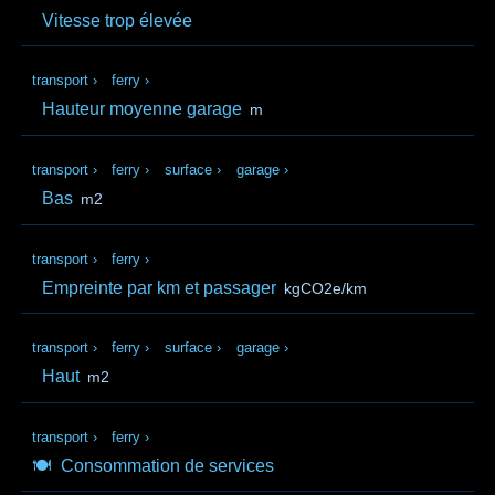
Vitesse trop élevée
transport
›
ferry
›
Hauteur moyenne garage
m
transport
›
ferry
›
surface
›
garage
›
Bas
m2
transport
›
ferry
›
Empreinte par km et passager
kgCO2e/km
transport
›
ferry
›
surface
›
garage
›
Haut
m2
transport
›
ferry
›
🍽️
Consommation de services