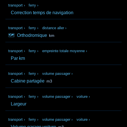
transport
›
ferry
›
Correction temps de navigation
transport
›
ferry
›
distance aller
›
🗺️
Orthodromique
km
transport
›
ferry
›
empreinte totale moyenne
›
Par km
transport
›
ferry
›
volume passager
›
Cabine partagée
m3
transport
›
ferry
›
volume passager
›
voiture
›
Largeur
transport
›
ferry
›
volume passager
›
voiture
›
Volume garage voiture
m3