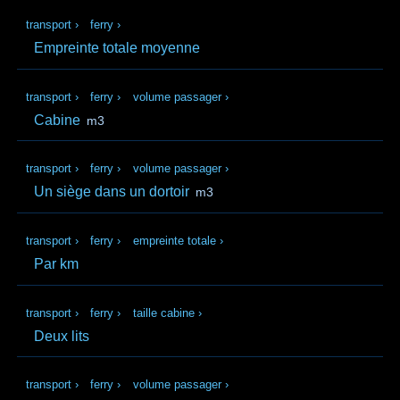
transport
›
ferry
›
Empreinte totale moyenne
transport
›
ferry
›
volume passager
›
Cabine
m3
transport
›
ferry
›
volume passager
›
Un siège dans un dortoir
m3
transport
›
ferry
›
empreinte totale
›
Par km
transport
›
ferry
›
taille cabine
›
Deux lits
transport
›
ferry
›
volume passager
›