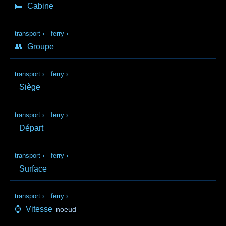
🛌
Cabine
transport
›
ferry
›
👥
Groupe
transport
›
ferry
›
Siège
transport
›
ferry
›
Départ
transport
›
ferry
›
Surface
transport
›
ferry
›
⌚
Vitesse
noeud