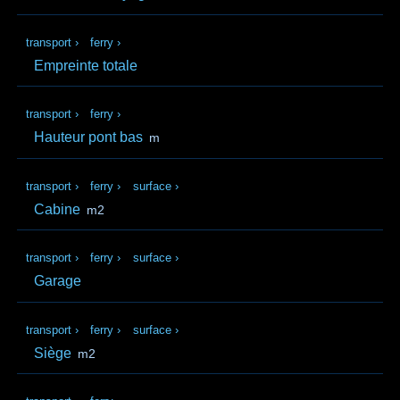
transport
›
ferry
›
Empreinte totale
transport
›
ferry
›
Hauteur pont bas
m
transport
›
ferry
›
surface
›
Cabine
m2
transport
›
ferry
›
surface
›
Garage
transport
›
ferry
›
surface
›
Siège
m2