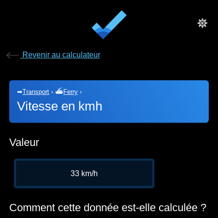
Revenir au calculateur
➡
Transport
›
⛴
Ferry
›
Vitesse en kmh
Valeur
33 km/h
Comment cette donnée est-elle calculée ?