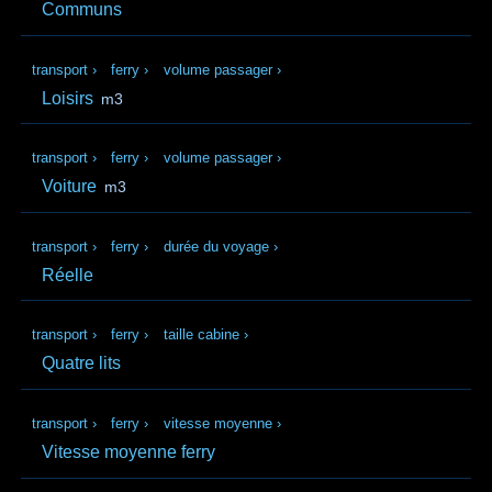
Communs
transport
›
ferry
›
volume passager
›
Loisirs
m3
transport
›
ferry
›
volume passager
›
Voiture
m3
transport
›
ferry
›
durée du voyage
›
Réelle
transport
›
ferry
›
taille cabine
›
Quatre lits
transport
›
ferry
›
vitesse moyenne
›
Vitesse moyenne ferry