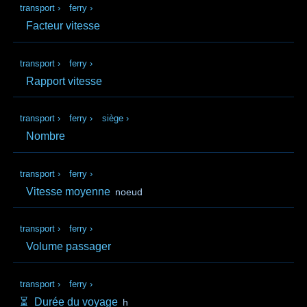
transport
›
ferry
›
Facteur vitesse
transport
›
ferry
›
Rapport vitesse
transport
›
ferry
›
siège
›
Nombre
transport
›
ferry
›
Vitesse moyenne
noeud
transport
›
ferry
›
Volume passager
transport
›
ferry
›
⏳️
Durée du voyage
h