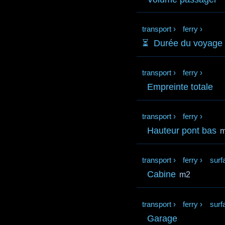
transport
›
ferry
›
⏳️
Durée du voyage
transport
›
ferry
›
Empreinte totale
transport
›
ferry
›
Hauteur pont bas
transport
›
ferry
›
surf
Cabine
m2
transport
›
ferry
›
surf
Garage