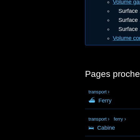
Volume ga
Surface 
Surface 
Surface .
Volume c
Pages proche
transport
›
⛴
Ferry
transport
›
ferry
›
🛌
Cabine