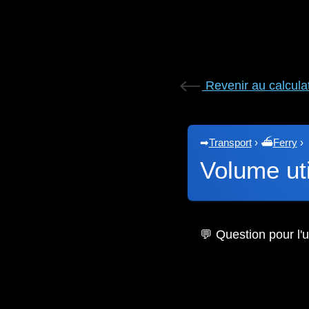
Revenir au calcula
➡
Transport
›
⛴
Ferry
›
Volume uti
💬 Question pour l'ut