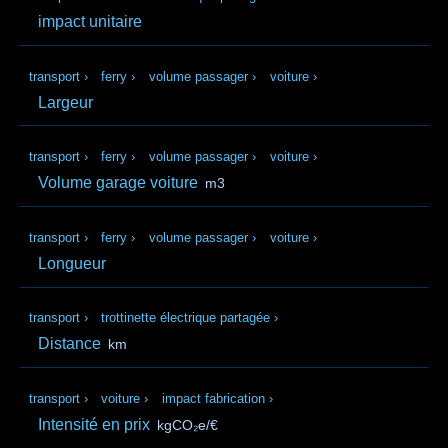
impact unitaire
transport
›
ferry
›
volume passager
›
voiture
›
Largeur
transport
›
ferry
›
volume passager
›
voiture
›
Volume garage voiture
m3
transport
›
ferry
›
volume passager
›
voiture
›
Longueur
transport
›
trottinette électrique partagée
›
Distance
km
transport
›
voiture
›
impact fabrication
›
Intensité en prix
kgCO₂e/€