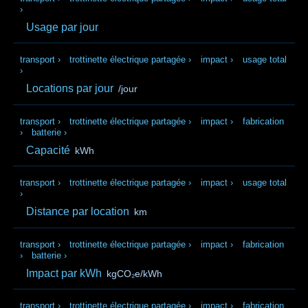
›
Usage par jour
transport
›
trottinette électrique partagée
›
impact
›
usage total
›
Locations par jour
/jour
transport
›
trottinette électrique partagée
›
impact
›
fabrication
›
batterie
›
Capacité
kWh
transport
›
trottinette électrique partagée
›
impact
›
usage total
›
Distance par location
km
transport
›
trottinette électrique partagée
›
impact
›
fabrication
›
batterie
›
Impact par kWh
kgCO₂e/kWh
transport
›
trottinette électrique partagée
›
impact
›
fabrication