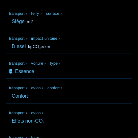
transport
›
ferry
›
surface
›
Siège
m2
transport
›
impact unitaire
›
Diesel
kgCO₂e/km
transport
›
voiture
›
type
›
🛢️
Essence
transport
›
avion
›
confort
›
Confort
transport
›
avion
›
Effets non-CO₂
transport
›
ferry
›