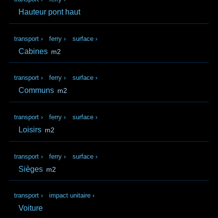
Hauteur pont haut
transport
›
ferry
›
surface
›
Cabines
m2
transport
›
ferry
›
surface
›
Communs
m2
transport
›
ferry
›
surface
›
Loisirs
m2
transport
›
ferry
›
surface
›
Sièges
m2
transport
›
impact unitaire
›
Voiture