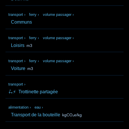
transport
›
ferry
›
volume passager
›
Communs
transport
›
ferry
›
volume passager
›
Loisirs
m3
transport
›
ferry
›
volume passager
›
Voiture
m3
transport
›
🛴⚡
Trottinette partagée
alimentation
›
eau
›
Transport de la bouteille
kgCO₂e/kg