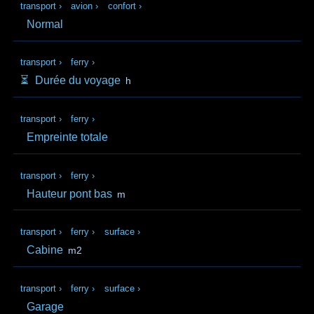
transport
›
avion
›
confort
›
Normal
transport
›
ferry
›
⏳️
Durée du voyage
h
transport
›
ferry
›
Empreinte totale
transport
›
ferry
›
Hauteur pont bas
m
transport
›
ferry
›
surface
›
Cabine
m2
transport
›
ferry
›
surface
›
Garage