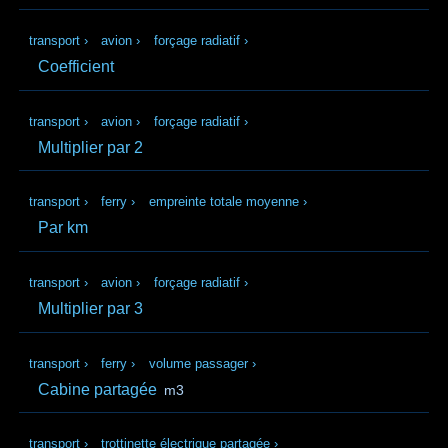
transport
›
avion
›
forçage radiatif
›
Coefficient
transport
›
avion
›
forçage radiatif
›
Multiplier par 2
transport
›
ferry
›
empreinte totale moyenne
›
Par km
transport
›
avion
›
forçage radiatif
›
Multiplier par 3
transport
›
ferry
›
volume passager
›
Cabine partagée
m3
transport
›
trottinette électrique partagée
›