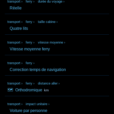
transport
›
ferry
›
durée du voyage
›
Réelle
transport
›
ferry
›
taille cabine
›
Quatre lits
transport
›
ferry
›
vitesse moyenne
›
Vitesse moyenne ferry
transport
›
ferry
›
Correction temps de navigation
transport
›
ferry
›
distance aller
›
🗺️
Orthodromique
km
transport
›
impact unitaire
›
Voiture par personne