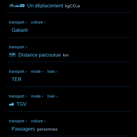
🚲️🚗🚃
Un déplacement
kgCO₂e
transport
›
voiture
›
Gabarit
transport
›
🗺️
Distance parcourue
km
transport
›
mode
›
train
›
TER
transport
›
mode
›
train
›
🚄
TGV
transport
›
voiture
›
Passagers
personnes