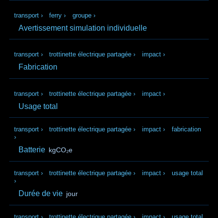
transport
›
ferry
›
groupe
›
Avertissement simulation individuelle
transport
›
trottinette électrique partagée
›
impact
›
Fabrication
transport
›
trottinette électrique partagée
›
impact
›
Usage total
transport
›
trottinette électrique partagée
›
impact
›
fabrication
›
Batterie
kgCO₂e
transport
›
trottinette électrique partagée
›
impact
›
usage total
›
Durée de vie
jour
transport
›
trottinette électrique partagée
›
impact
›
usage total