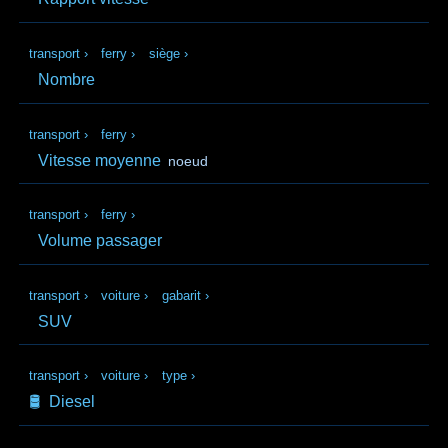
transport
›
ferry
›
siège
›
Nombre
transport
›
ferry
›
Vitesse moyenne
noeud
transport
›
ferry
›
Volume passager
transport
›
voiture
›
gabarit
›
SUV
transport
›
voiture
›
type
›
🛢️
Diesel