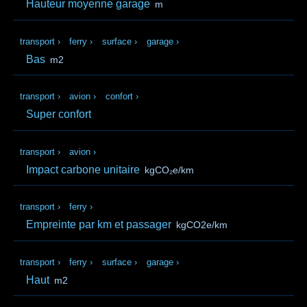
Hauteur moyenne garage
m
transport
›
ferry
›
surface
›
garage
›
Bas
m2
transport
›
avion
›
confort
›
Super confort
transport
›
avion
›
Impact carbone unitaire
kgCO₂e/km
transport
›
ferry
›
Empreinte par km et passager
kgCO2e/km
transport
›
ferry
›
surface
›
garage
›
Haut
m2