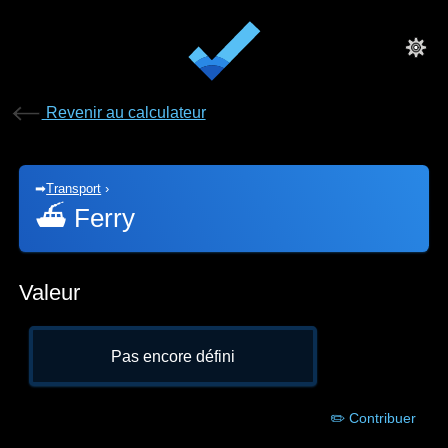
Revenir au calculateur
➡
Transport
›
⛴
Ferry
Valeur
Pas encore défini
✏️ Contribuer