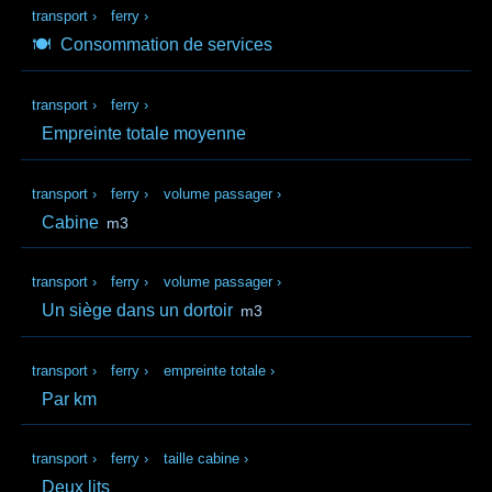
transport
›
ferry
›
🍽️
Consommation de services
transport
›
ferry
›
Empreinte totale moyenne
transport
›
ferry
›
volume passager
›
Cabine
m3
transport
›
ferry
›
volume passager
›
Un siège dans un dortoir
m3
transport
›
ferry
›
empreinte totale
›
Par km
transport
›
ferry
›
taille cabine
›
Deux lits