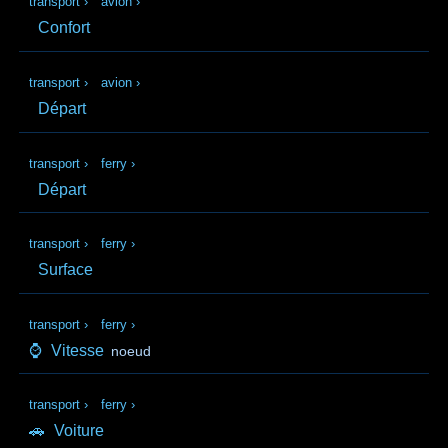
transport
›
avion
›
Confort
transport
›
avion
›
Départ
transport
›
ferry
›
Départ
transport
›
ferry
›
Surface
transport
›
ferry
›
⌚
Vitesse
noeud
transport
›
ferry
›
🚗
Voiture