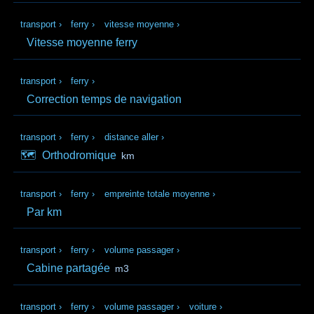
transport
›
ferry
›
vitesse moyenne
›
Vitesse moyenne ferry
transport
›
ferry
›
Correction temps de navigation
transport
›
ferry
›
distance aller
›
🗺️
Orthodromique
km
transport
›
ferry
›
empreinte totale moyenne
›
Par km
transport
›
ferry
›
volume passager
›
Cabine partagée
m3
transport
›
ferry
›
volume passager
›
voiture
›