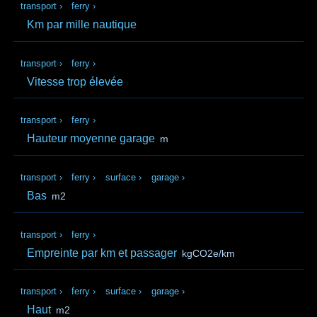
transport
›
ferry
›
Km par mille nautique
transport
›
ferry
›
Vitesse trop élevée
transport
›
ferry
›
Hauteur moyenne garage
m
transport
›
ferry
›
surface
›
garage
›
Bas
m2
transport
›
ferry
›
Empreinte par km et passager
kgCO2e/km
transport
›
ferry
›
surface
›
garage
›
Haut
m2