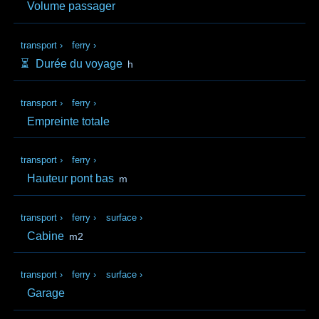
Volume passager
transport
›
ferry
›
⏳️
Durée du voyage
h
transport
›
ferry
›
Empreinte totale
transport
›
ferry
›
Hauteur pont bas
m
transport
›
ferry
›
surface
›
Cabine
m2
transport
›
ferry
›
surface
›
Garage