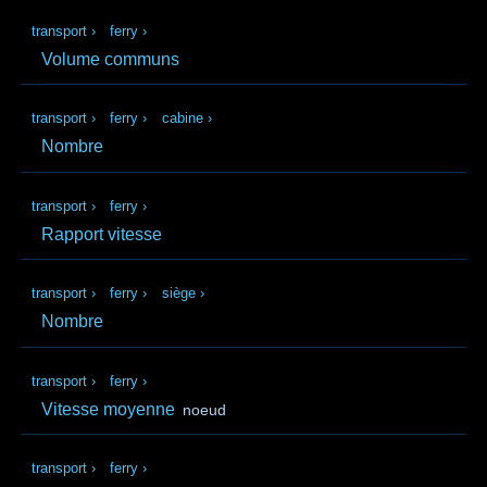
transport
›
ferry
›
Volume communs
transport
›
ferry
›
cabine
›
Nombre
transport
›
ferry
›
Rapport vitesse
transport
›
ferry
›
siège
›
Nombre
transport
›
ferry
›
Vitesse moyenne
noeud
transport
›
ferry
›