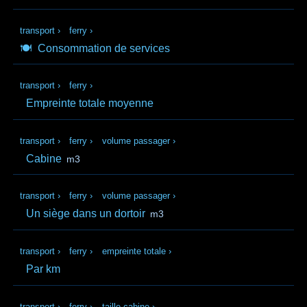
transport
›
ferry
›
🍽️
Consommation de services
transport
›
ferry
›
Empreinte totale moyenne
transport
›
ferry
›
volume passager
›
Cabine
m3
transport
›
ferry
›
volume passager
›
Un siège dans un dortoir
m3
transport
›
ferry
›
empreinte totale
›
Par km
transport
›
ferry
›
taille cabine
›