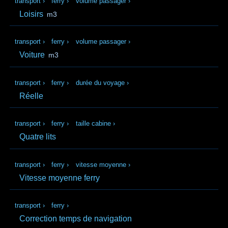
transport
›
ferry
›
volume passager
›
Loisirs
m3
transport
›
ferry
›
volume passager
›
Voiture
m3
transport
›
ferry
›
durée du voyage
›
Réelle
transport
›
ferry
›
taille cabine
›
Quatre lits
transport
›
ferry
›
vitesse moyenne
›
Vitesse moyenne ferry
transport
›
ferry
›
Correction temps de navigation