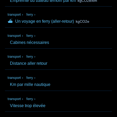
Empreinte du bateau témoin par km
kgCO2e/km
transport
›
ferry
›
⛴
Un voyage en ferry (aller‑retour)
kgCO2e
transport
›
ferry
›
Cabines nécessaires
transport
›
ferry
›
Distance aller retour
transport
›
ferry
›
Km par mille nautique
transport
›
ferry
›
Vitesse trop élevée