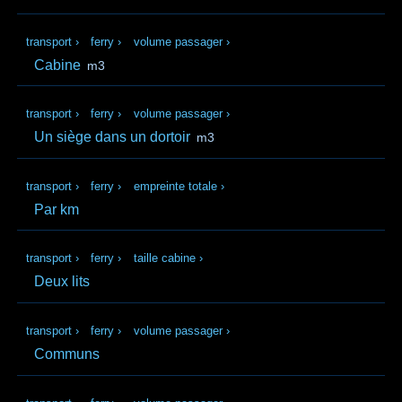
transport
›
ferry
›
volume passager
›
Cabine
m3
transport
›
ferry
›
volume passager
›
Un siège dans un dortoir
m3
transport
›
ferry
›
empreinte totale
›
Par km
transport
›
ferry
›
taille cabine
›
Deux lits
transport
›
ferry
›
volume passager
›
Communs