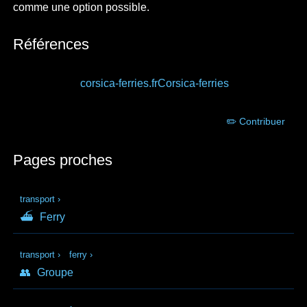
comme une option possible.
Références
corsica-ferries.fr
Corsica-ferries
✏️ Contribuer
Pages proches
transport
›
⛴
Ferry
transport
›
ferry
›
👥
Groupe