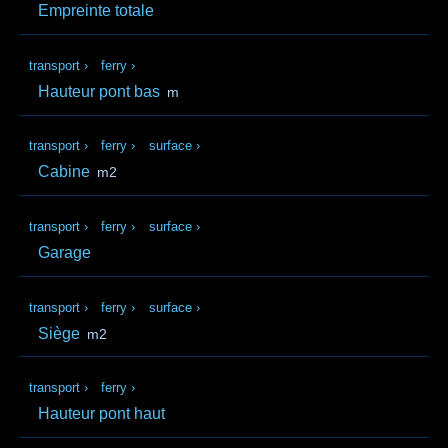
Empreinte totale
transport
›
ferry
›
Hauteur pont bas
m
transport
›
ferry
›
surface
›
Cabine
m2
transport
›
ferry
›
surface
›
Garage
transport
›
ferry
›
surface
›
Siège
m2
transport
›
ferry
›
Hauteur pont haut