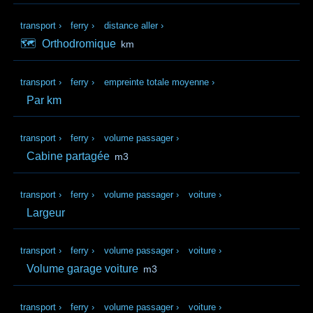
transport
›
ferry
›
distance aller
›
🗺️
Orthodromique
km
transport
›
ferry
›
empreinte totale moyenne
›
Par km
transport
›
ferry
›
volume passager
›
Cabine partagée
m3
transport
›
ferry
›
volume passager
›
voiture
›
Largeur
transport
›
ferry
›
volume passager
›
voiture
›
Volume garage voiture
m3
transport
›
ferry
›
volume passager
›
voiture
›