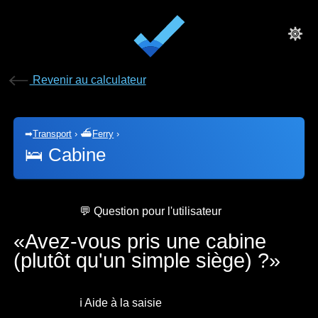
Revenir au calculateur
➡
Transport
›
⛴
Ferry
›
🛌
Cabine
💬 Question pour l'utilisateur
Avez-vous pris une cabine
(plutôt qu'un simple siège) ?
ℹ️ Aide à la saisie