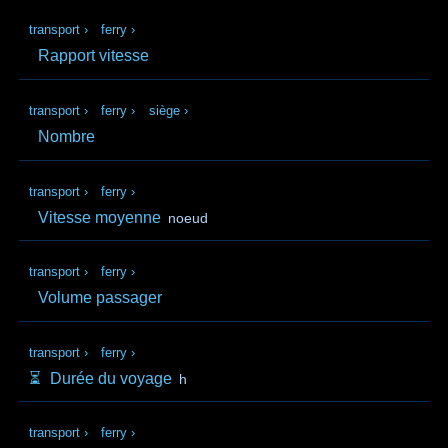
transport
›
ferry
›
Rapport vitesse
transport
›
ferry
›
siège
›
Nombre
transport
›
ferry
›
Vitesse moyenne
noeud
transport
›
ferry
›
Volume passager
transport
›
ferry
›
⏳️
Durée du voyage
h
transport
›
ferry
›