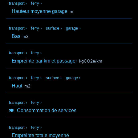
transport
›
ferry
›
Hauteur moyenne garage
m
transport
›
ferry
›
surface
›
garage
›
Bas
m2
transport
›
ferry
›
Empreinte par km et passager
kgCO2e/km
transport
›
ferry
›
surface
›
garage
›
Haut
m2
transport
›
ferry
›
🍽️
Consommation de services
transport
›
ferry
›
Empreinte totale moyenne