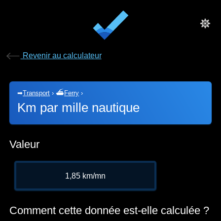
Revenir au calculateur
➡
Transport
›
⛴
Ferry
›
Km par mille nautique
Valeur
1,85 km/mn
Comment cette donnée est-elle calculée ?