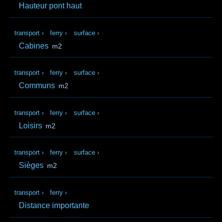
Hauteur pont haut
transport
›
ferry
›
surface
›
Cabines
m2
transport
›
ferry
›
surface
›
Communs
m2
transport
›
ferry
›
surface
›
Loisirs
m2
transport
›
ferry
›
surface
›
Sièges
m2
transport
›
ferry
›
Distance importante