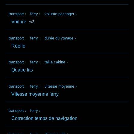
transport
›
ferry
›
volume passager
›
Voiture
m3
transport
›
ferry
›
durée du voyage
›
Réelle
transport
›
ferry
›
taille cabine
›
Quatre lits
transport
›
ferry
›
vitesse moyenne
›
Vitesse moyenne ferry
transport
›
ferry
›
Correction temps de navigation