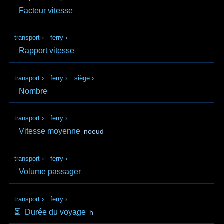
Facteur vitesse
transport
›
ferry
›
Rapport vitesse
transport
›
ferry
›
siège
›
Nombre
transport
›
ferry
›
Vitesse moyenne
noeud
transport
›
ferry
›
Volume passager
transport
›
ferry
›
⏳️
Durée du voyage
h