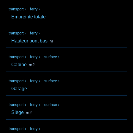
transport
›
ferry
›
Empreinte totale
transport
›
ferry
›
Hauteur pont bas
m
transport
›
ferry
›
surface
›
Cabine
m2
transport
›
ferry
›
surface
›
Garage
transport
›
ferry
›
surface
›
Siège
m2
transport
›
ferry
›