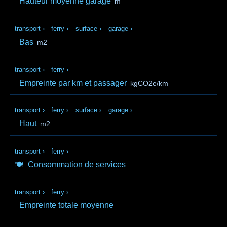
Hauteur moyenne garage
m
transport
›
ferry
›
surface
›
garage
›
Bas
m2
transport
›
ferry
›
Empreinte par km et passager
kgCO2e/km
transport
›
ferry
›
surface
›
garage
›
Haut
m2
transport
›
ferry
›
🍽️
Consommation de services
transport
›
ferry
›
Empreinte totale moyenne