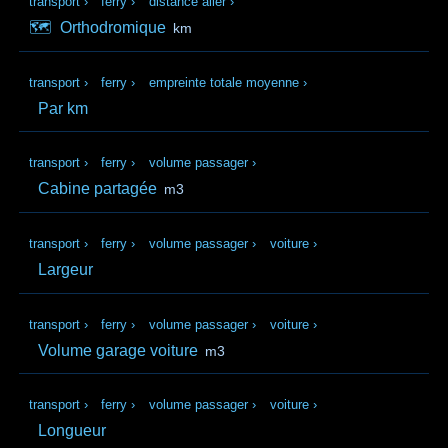
transport
›
ferry
›
distance aller
›
🗺️
Orthodromique
km
transport
›
ferry
›
empreinte totale moyenne
›
Par km
transport
›
ferry
›
volume passager
›
Cabine partagée
m3
transport
›
ferry
›
volume passager
›
voiture
›
Largeur
transport
›
ferry
›
volume passager
›
voiture
›
Volume garage voiture
m3
transport
›
ferry
›
volume passager
›
voiture
›
Longueur