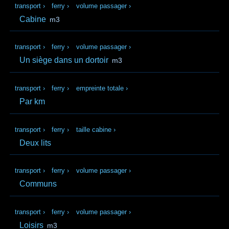
transport
›
ferry
›
volume passager
›
Cabine
m3
transport
›
ferry
›
volume passager
›
Un siège dans un dortoir
m3
transport
›
ferry
›
empreinte totale
›
Par km
transport
›
ferry
›
taille cabine
›
Deux lits
transport
›
ferry
›
volume passager
›
Communs
transport
›
ferry
›
volume passager
›
Loisirs
m3