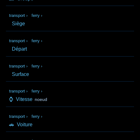
transport
›
ferry
›
Siège
transport
›
ferry
›
Départ
transport
›
ferry
›
Surface
transport
›
ferry
›
⌚
Vitesse
noeud
transport
›
ferry
›
🚗
Voiture