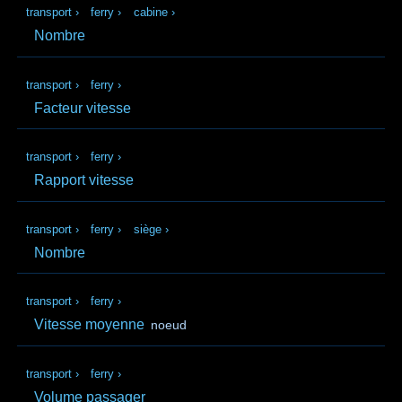
transport
›
ferry
›
cabine
›
Nombre
transport
›
ferry
›
Facteur vitesse
transport
›
ferry
›
Rapport vitesse
transport
›
ferry
›
siège
›
Nombre
transport
›
ferry
›
Vitesse moyenne
noeud
transport
›
ferry
›
Volume passager