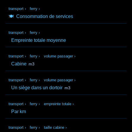
transport
›
ferry
›
🍽️
Consommation de services
transport
›
ferry
›
Empreinte totale moyenne
transport
›
ferry
›
volume passager
›
Cabine
m3
transport
›
ferry
›
volume passager
›
Un siège dans un dortoir
m3
transport
›
ferry
›
empreinte totale
›
Par km
transport
›
ferry
›
taille cabine
›