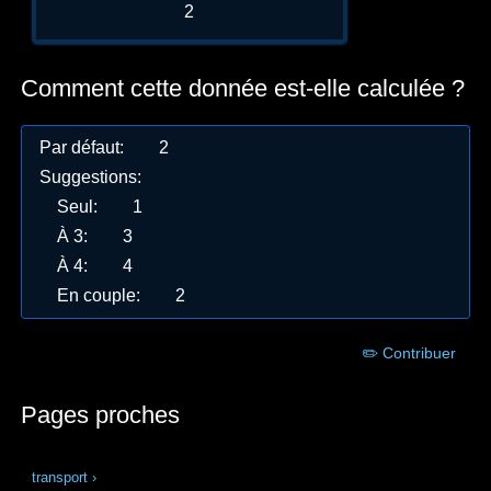
2
Comment cette donnée est-elle calculée ?
Par défaut
:
2
Suggestions
:
Seul
:
1
À 3
:
3
À 4
:
4
En couple
:
2
✏️ Contribuer
Pages proches
transport
›