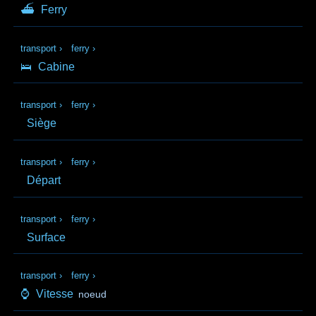
⛴
Ferry
transport
›
ferry
›
🛌
Cabine
transport
›
ferry
›
Siège
transport
›
ferry
›
Départ
transport
›
ferry
›
Surface
transport
›
ferry
›
⌚
Vitesse
noeud