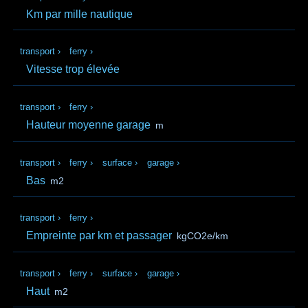
Km par mille nautique
transport
›
ferry
›
Vitesse trop élevée
transport
›
ferry
›
Hauteur moyenne garage
m
transport
›
ferry
›
surface
›
garage
›
Bas
m2
transport
›
ferry
›
Empreinte par km et passager
kgCO2e/km
transport
›
ferry
›
surface
›
garage
›
Haut
m2