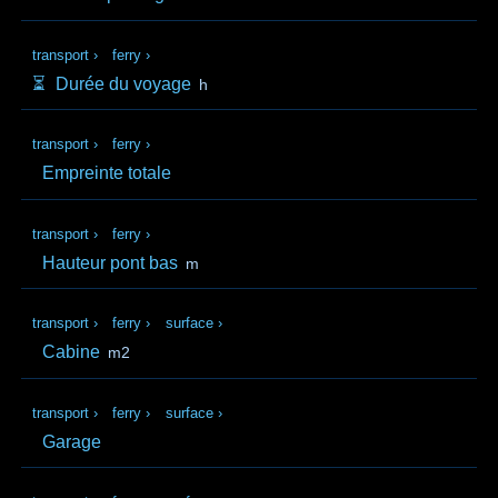
transport
›
ferry
›
⏳️
Durée du voyage
h
transport
›
ferry
›
Empreinte totale
transport
›
ferry
›
Hauteur pont bas
m
transport
›
ferry
›
surface
›
Cabine
m2
transport
›
ferry
›
surface
›
Garage