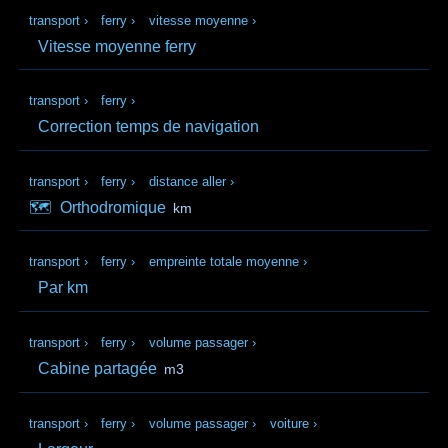
transport
›
ferry
›
vitesse moyenne
›
Vitesse moyenne ferry
transport
›
ferry
›
Correction temps de navigation
transport
›
ferry
›
distance aller
›
🗺️
Orthodromique
km
transport
›
ferry
›
empreinte totale moyenne
›
Par km
transport
›
ferry
›
volume passager
›
Cabine partagée
m3
transport
›
ferry
›
volume passager
›
voiture
›